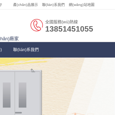
!
產(chǎn)品展示
聯(lián)系我們
網(wǎng)站地圖
全國服務(wù)熱線
13851451055
hǎn)廠家
)
聯(lián)系我們