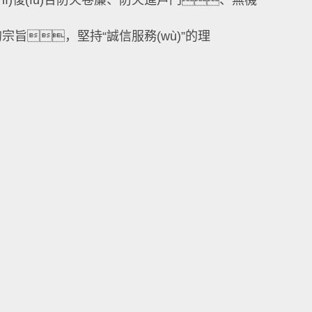
zhì)復(fù)合防火卷簾、防火進戶門
、無機
宗旨，堅持“誠信服務(wù)”的理