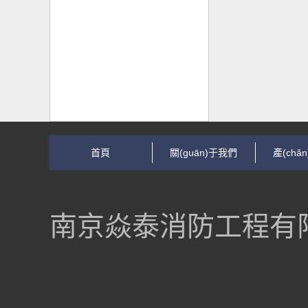
首頁
關(guān)于我們
產(chǎ
南京焱泰消防工程有